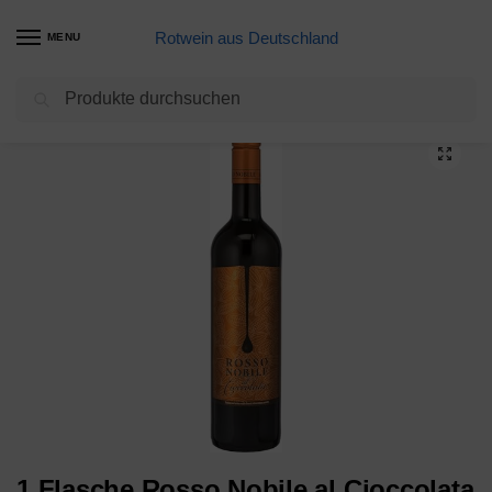
Rotwein aus Deutschland
MENU
Suchen
Start
Meine Weine
1 Flasche Rosso Nobile al Cioccolata Schokoladenwein 75cl / 750ml Flasche / 10% Vol.
/
/
1 Flasche Rosso Nobile al Cioccolata