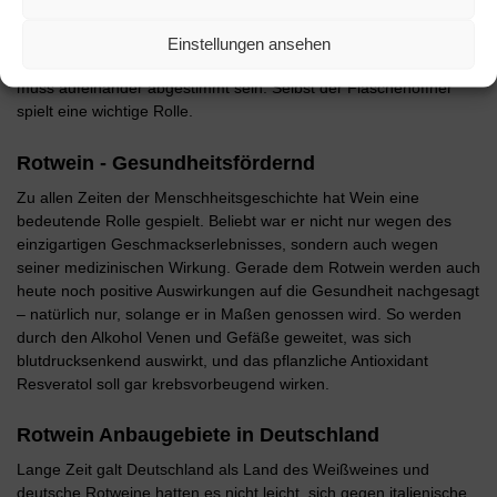
Ein guter Tropfen Wein, besonders Rotwein, hat meist eine lange
Einstellungen ansehen
Geschichte hinter sich. Vom Weinglas bis zum Dekantieren, alles
muss aufeinander abgestimmt sein. Selbst der Flaschenöffner
spielt eine wichtige Rolle.
Rotwein - Gesundheitsfördernd
Zu allen Zeiten der Menschheitsgeschichte hat Wein eine
bedeutende Rolle gespielt. Beliebt war er nicht nur wegen des
einzigartigen Geschmackserlebnisses, sondern auch wegen
seiner medizinischen Wirkung. Gerade dem Rotwein werden auch
heute noch positive Auswirkungen auf die Gesundheit nachgesagt
– natürlich nur, solange er in Maßen genossen wird. So werden
durch den Alkohol Venen und Gefäße geweitet, was sich
blutdrucksenkend auswirkt, und das pflanzliche Antioxidant
Resveratol soll gar krebsvorbeugend wirken.
Rotwein Anbaugebiete in Deutschland
Lange Zeit galt Deutschland als Land des Weißweines und
deutsche Rotweine hatten es nicht leicht, sich gegen italienische