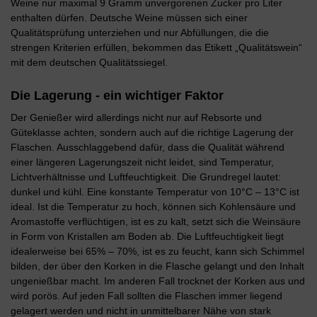
Weine nur maximal 9 Gramm unvergorenen Zucker pro Liter
enthalten dürfen. Deutsche Weine müssen sich einer
Qualitätsprüfung unterziehen und nur Abfüllungen, die die
strengen Kriterien erfüllen, bekommen das Etikett „Qualitätswein“
mit dem deutschen Qualitätssiegel.
Die Lagerung - ein wichtiger Faktor
Der Genießer wird allerdings nicht nur auf Rebsorte und
Güteklasse achten, sondern auch auf die richtige Lagerung der
Flaschen. Ausschlaggebend dafür, dass die Qualität während
einer längeren Lagerungszeit nicht leidet, sind Temperatur,
Lichtverhältnisse und Luftfeuchtigkeit. Die Grundregel lautet:
dunkel und kühl. Eine konstante Temperatur von 10°C – 13°C ist
ideal. Ist die Temperatur zu hoch, können sich Kohlensäure und
Aromastoffe verflüchtigen, ist es zu kalt, setzt sich die Weinsäure
in Form von Kristallen am Boden ab. Die Luftfeuchtigkeit liegt
idealerweise bei 65% – 70%, ist es zu feucht, kann sich Schimmel
bilden, der über den Korken in die Flasche gelangt und den Inhalt
ungenießbar macht. Im anderen Fall trocknet der Korken aus und
wird porös. Auf jeden Fall sollten die Flaschen immer liegend
gelagert werden und nicht in unmittelbarer Nähe von stark