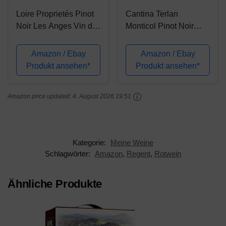
Loire Proprietés Pinot
Cantina Terlan
Noir Les Anges Vin de
Monticol Pinot Noir
France Rotwein rot
DOC Riserva Rotwein
trocken Frankreich inkl.
Rot trocken Italien inkl.
Amazon / Ebay
Amazon / Ebay
FeinWert E-Book (6 x
FeinWert E-Book (1 x
Produkt ansehen*
Produkt ansehen*
0.75 l)
0.75 l)
Amazon price updated:
4. August 2026 19:51
Kategorie:
Meine Weine
Schlagwörter:
Amazon
,
Regent
,
Rotwein
Ähnliche Produkte