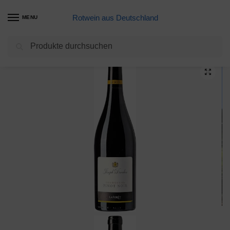
Rotwein aus Deutschland
MENU
Suchen
Start
Meine Weine
Baron de Ley Rioja Reserva 2015 (1 x 0.75 l)
/
/