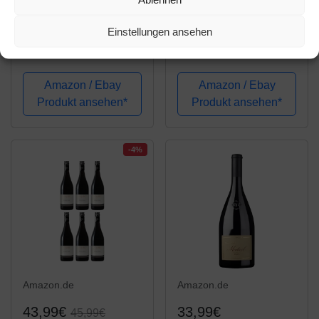
38,66€
47,40€
41,94€
Peter & Peter Pinot
Schräglage Pinot Noir
Einstellungen ansehen
Noir Trocken (6 x 0.75
QbA trocken Franken
l)
Rotwein (6 x 0.75l)
Amazon / Ebay
Amazon / Ebay
Produkt ansehen*
Produkt ansehen*
-4%
Amazon.de
Amazon.de
43,99€
33,99€
45,99€