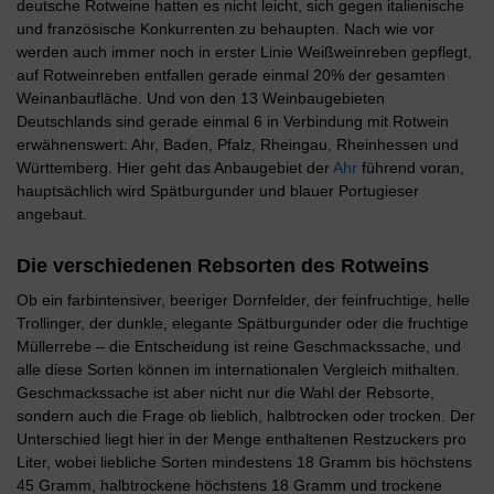
deutsche Rotweine hatten es nicht leicht, sich gegen italienische
und französische Konkurrenten zu behaupten. Nach wie vor
werden auch immer noch in erster Linie Weißweinreben gepflegt,
auf Rotweinreben entfallen gerade einmal 20% der gesamten
Weinanbaufläche. Und von den 13 Weinbaugebieten
Deutschlands sind gerade einmal 6 in Verbindung mit Rotwein
erwähnenswert: Ahr, Baden, Pfalz, Rheingau, Rheinhessen und
Württemberg. Hier geht das Anbaugebiet der
Ahr
führend voran,
hauptsächlich wird Spätburgunder und blauer Portugieser
angebaut.
Die verschiedenen Rebsorten des Rotweins
Ob ein farbintensiver, beeriger Dornfelder, der feinfruchtige, helle
Trollinger, der dunkle, elegante Spätburgunder oder die fruchtige
Müllerrebe – die Entscheidung ist reine Geschmackssache, und
alle diese Sorten können im internationalen Vergleich mithalten.
Geschmackssache ist aber nicht nur die Wahl der Rebsorte,
sondern auch die Frage ob lieblich, halbtrocken oder trocken. Der
Unterschied liegt hier in der Menge enthaltenen Restzuckers pro
Liter, wobei liebliche Sorten mindestens 18 Gramm bis höchstens
45 Gramm, halbtrockene höchstens 18 Gramm und trockene