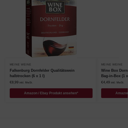
MEINE WEINE
MEINE WEINE
Falkenburg Dornfelder Qualitätswein
Wine Box Dornf
halbtrocken (6 x 1 l)
Bag-in-Box (1 x 
€
8,99
€
4,49
inkl. MwSt.
inkl. MwSt.
Amazon / Ebay Produkt ansehen*
Amazon