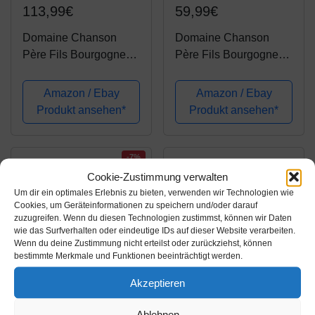
113,99€
59,99€
Domaine Chanson
Domaine Chanson
Père Fils Bourgogne
Père Fils Bourgogne
Pinot Noir Rotwein Rot
Pinot Noir Rotwein Rot
trocken Frankreich inkl.
trocken Frankreich inkl.
Amazon / Ebay
Amazon / Ebay
FeinWert E-Book (6 x
FeinWert E-Book (3 x
Produkt ansehen*
Produkt ansehen*
0.75 l)
0.75 l)
-7%
Cookie-Zustimmung verwalten
Um dir ein optimales Erlebnis zu bieten, verwenden wir Technologien wie
Cookies, um Geräteinformationen zu speichern und/oder darauf
zuzugreifen. Wenn du diesen Technologien zustimmst, können wir Daten
wie das Surfverhalten oder eindeutige IDs auf dieser Website verarbeiten.
Wenn du deine Zustimmung nicht erteilst oder zurückziehst, können
bestimmte Merkmale und Funktionen beeinträchtigt werden.
Akzeptieren
Amazon.de
Amazon.de
Ablehnen