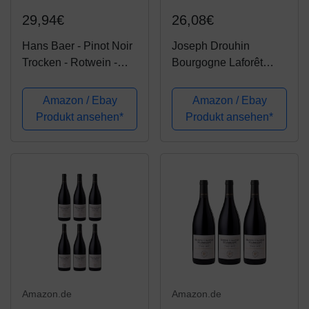
29,94€
26,08€
Hans Baer - Pinot Noir
Joseph Drouhin
Trocken - Rotwein -
Bourgogne Laforêt
Qualitätswein aus
Pinot Noir Burgund
Rheinhessen,
trocken (1 x 0.75 l)
Amazon / Ebay
Amazon / Ebay
Deutschland (6 x 0.75
Produkt ansehen*
Produkt ansehen*
l)
Amazon.de
Amazon.de