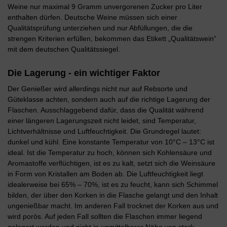
Weine nur maximal 9 Gramm unvergorenen Zucker pro Liter
enthalten dürfen. Deutsche Weine müssen sich einer
Qualitätsprüfung unterziehen und nur Abfüllungen, die die
strengen Kriterien erfüllen, bekommen das Etikett „Qualitätswein“
mit dem deutschen Qualitätssiegel.
Die Lagerung - ein wichtiger Faktor
Der Genießer wird allerdings nicht nur auf Rebsorte und
Güteklasse achten, sondern auch auf die richtige Lagerung der
Flaschen. Ausschlaggebend dafür, dass die Qualität während
einer längeren Lagerungszeit nicht leidet, sind Temperatur,
Lichtverhältnisse und Luftfeuchtigkeit. Die Grundregel lautet:
dunkel und kühl. Eine konstante Temperatur von 10°C – 13°C ist
ideal. Ist die Temperatur zu hoch, können sich Kohlensäure und
Aromastoffe verflüchtigen, ist es zu kalt, setzt sich die Weinsäure
in Form von Kristallen am Boden ab. Die Luftfeuchtigkeit liegt
idealerweise bei 65% – 70%, ist es zu feucht, kann sich Schimmel
bilden, der über den Korken in die Flasche gelangt und den Inhalt
ungenießbar macht. Im anderen Fall trocknet der Korken aus und
wird porös. Auf jeden Fall sollten die Flaschen immer liegend
gelagert werden und nicht in unmittelbarer Nähe von stark