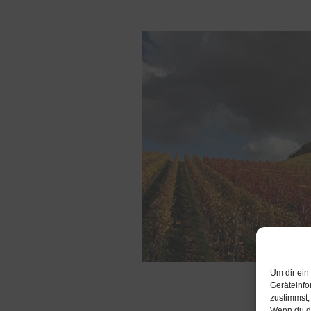
Um dir ein
Geräteinfo
zustimmst,
Wenn du de