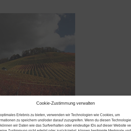
Cookie-Zustimmung verwalten
 optimales Erlebnis zu bieten, verwenden wir Technologien wie Cookies, um
rmationen zu speichern und/oder darauf zuzugreifen. Wenn du diesen Technologi
 können wir Daten wie das Surfverhalten oder eindeutige IDs auf dieser Website ve
ine Zustimmung nicht erteilst oder zurückziehst, können bestimmte Merkmale und