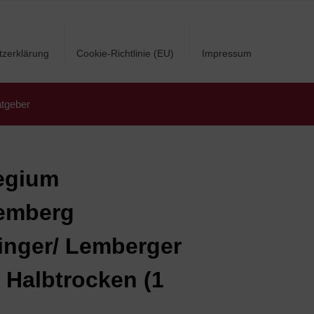
tzerklärung
Cookie-Richtlinie (EU)
Impressum
tgeber
egium
emberg
linger/ Lemberger
 Halbtrocken (1
)