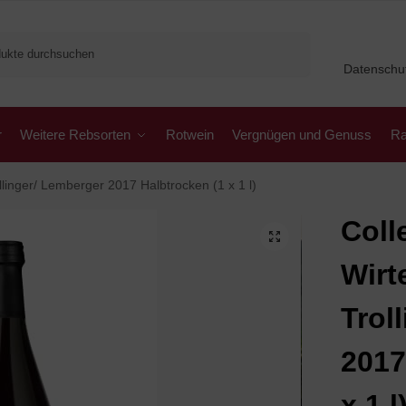
Suchen
Datenschu
r
Weitere Rebsorten
Rotwein
Vergnügen und Genuss
Ra
linger/ Lemberger 2017 Halbtrocken (1 x 1 l)
Coll
Wirt
Trol
2017
x 1 l