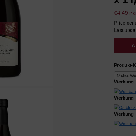
€
4,49
ink
Price per u
Last upda
A
Produkt-K
Meine We
Werbung
Werbung
Werbung