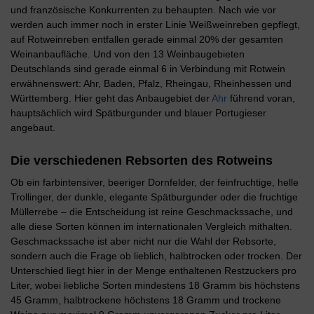
und französische Konkurrenten zu behaupten. Nach wie vor
werden auch immer noch in erster Linie Weißweinreben gepflegt,
auf Rotweinreben entfallen gerade einmal 20% der gesamten
Weinanbaufläche. Und von den 13 Weinbaugebieten
Deutschlands sind gerade einmal 6 in Verbindung mit Rotwein
erwähnenswert: Ahr, Baden, Pfalz, Rheingau, Rheinhessen und
Württemberg. Hier geht das Anbaugebiet der
Ahr
führend voran,
hauptsächlich wird Spätburgunder und blauer Portugieser
angebaut.
Die verschiedenen Rebsorten des Rotweins
Ob ein farbintensiver, beeriger Dornfelder, der feinfruchtige, helle
Trollinger, der dunkle, elegante Spätburgunder oder die fruchtige
Müllerrebe – die Entscheidung ist reine Geschmackssache, und
alle diese Sorten können im internationalen Vergleich mithalten.
Geschmackssache ist aber nicht nur die Wahl der Rebsorte,
sondern auch die Frage ob lieblich, halbtrocken oder trocken. Der
Unterschied liegt hier in der Menge enthaltenen Restzuckers pro
Liter, wobei liebliche Sorten mindestens 18 Gramm bis höchstens
45 Gramm, halbtrockene höchstens 18 Gramm und trockene