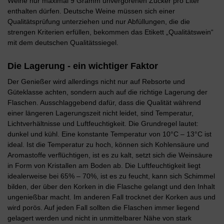
Weine nur maximal 9 Gramm unvergorenen Zucker pro Liter
enthalten dürfen. Deutsche Weine müssen sich einer
Qualitätsprüfung unterziehen und nur Abfüllungen, die die
strengen Kriterien erfüllen, bekommen das Etikett „Qualitätswein“
mit dem deutschen Qualitätssiegel.
Die Lagerung - ein wichtiger Faktor
Der Genießer wird allerdings nicht nur auf Rebsorte und
Güteklasse achten, sondern auch auf die richtige Lagerung der
Flaschen. Ausschlaggebend dafür, dass die Qualität während
einer längeren Lagerungszeit nicht leidet, sind Temperatur,
Lichtverhältnisse und Luftfeuchtigkeit. Die Grundregel lautet:
dunkel und kühl. Eine konstante Temperatur von 10°C – 13°C ist
ideal. Ist die Temperatur zu hoch, können sich Kohlensäure und
Aromastoffe verflüchtigen, ist es zu kalt, setzt sich die Weinsäure
in Form von Kristallen am Boden ab. Die Luftfeuchtigkeit liegt
idealerweise bei 65% – 70%, ist es zu feucht, kann sich Schimmel
bilden, der über den Korken in die Flasche gelangt und den Inhalt
ungenießbar macht. Im anderen Fall trocknet der Korken aus und
wird porös. Auf jeden Fall sollten die Flaschen immer liegend
gelagert werden und nicht in unmittelbarer Nähe von stark