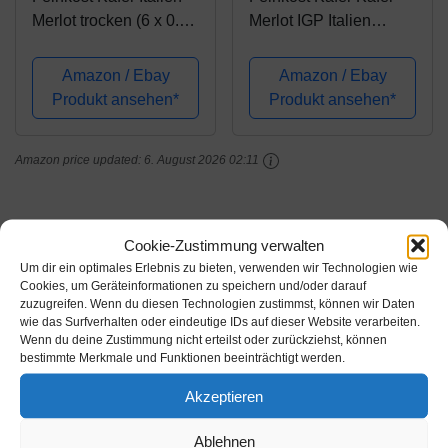
Merlot trocken (6 x 0.75
Merlot IGP Italien
l)
trocken (12 x 0.25l)
Amazon / Ebay
Amazon / Ebay
Produkt ansehen*
Produkt ansehen*
Amazon price updated:
6. August 2026 02:11
Cookie-Zustimmung verwalten
Kategorie:
Meine Weine
Um dir ein optimales Erlebnis zu bieten, verwenden wir Technologien wie
Schlagwörter:
Amazon
,
käfer
,
merlot
,
pinotage
,
shiraz
Cookies, um Geräteinformationen zu speichern und/oder darauf
zuzugreifen. Wenn du diesen Technologien zustimmst, können wir Daten
wie das Surfverhalten oder eindeutige IDs auf dieser Website verarbeiten.
Ähnliche Produkte
Wenn du deine Zustimmung nicht erteilst oder zurückziehst, können
bestimmte Merkmale und Funktionen beeinträchtigt werden.
-15%
Akzeptieren
Ablehnen