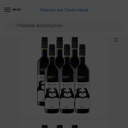
Rotwein aus Deutschland
MENU
Suchen
Start
Meine Weine
corpus delicti :: Kerze auf Rädern – VW Käfer – das Geburtstagsgeschenk für alle Beetle-Fans (gelb) (20.5K)
/
/