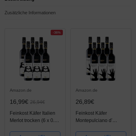
Zusätzliche Informationen
-36%
Amazon.de
Amazon.de
16,99€
26,89€
26,94€
Feinkost Käfer Italien
Feinkost Käfer
Merlot trocken (6 x 0.75
Montepulciano d'
l)
Abruzzo DOC Italien (6
x 0.75 l)