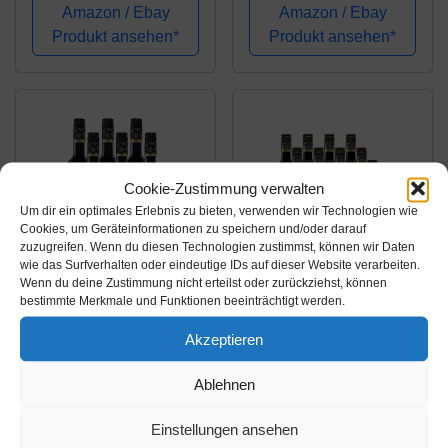
Amazon / Ebay
Amazon / Ebay
Produkt ansehen*
Produkt ansehen*
Cookie-Zustimmung verwalten
Um dir ein optimales Erlebnis zu bieten, verwenden wir Technologien wie
Cookies, um Geräteinformationen zu speichern und/oder darauf
zuzugreifen. Wenn du diesen Technologien zustimmst, können wir Daten
wie das Surfverhalten oder eindeutige IDs auf dieser Website verarbeiten.
Wenn du deine Zustimmung nicht erteilst oder zurückziehst, können
Amazon.de
Amazon.de
bestimmte Merkmale und Funktionen beeinträchtigt werden.
29,94€
22,68€
Akzeptieren
Feinkost Käfer Bio
Feinkost Käfer Käfer
Ablehnen
Nero d'Avola (6 x 0,75l)
Merlot IGP Italien
trocken (12 x 0.25l)
Einstellungen ansehen
Amazon / Ebay
Amazon / Ebay