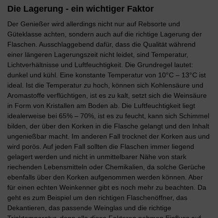
Die Lagerung - ein wichtiger Faktor
Der Genießer wird allerdings nicht nur auf Rebsorte und
Güteklasse achten, sondern auch auf die richtige Lagerung der
Flaschen. Ausschlaggebend dafür, dass die Qualität während
einer längeren Lagerungszeit nicht leidet, sind Temperatur,
Lichtverhältnisse und Luftfeuchtigkeit. Die Grundregel lautet:
dunkel und kühl. Eine konstante Temperatur von 10°C – 13°C ist
ideal. Ist die Temperatur zu hoch, können sich Kohlensäure und
Aromastoffe verflüchtigen, ist es zu kalt, setzt sich die Weinsäure
in Form von Kristallen am Boden ab. Die Luftfeuchtigkeit liegt
idealerweise bei 65% – 70%, ist es zu feucht, kann sich Schimmel
bilden, der über den Korken in die Flasche gelangt und den Inhalt
ungenießbar macht. Im anderen Fall trocknet der Korken aus und
wird porös. Auf jeden Fall sollten die Flaschen immer liegend
gelagert werden und nicht in unmittelbarer Nähe von stark
riechenden Lebensmitteln oder Chemikalien, da solche Gerüche
ebenfalls über den Korken aufgenommen werden können. Aber
für einen echten Weinkenner gibt es noch mehr zu beachten. Da
geht es zum Beispiel um den richtigen Flaschenöffner, das
Dekantieren, das passende Weinglas und die richtige
Trinktemperatur, denn alle diese Faktoren nehmen Einfluss auf