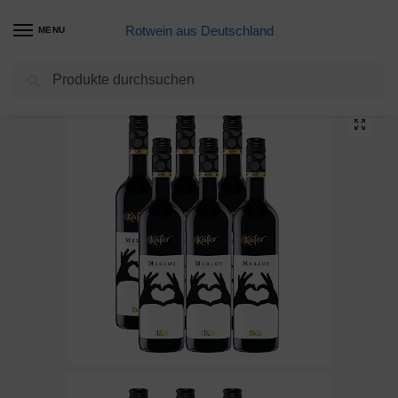
Rotwein aus Deutschland
MENU
Suchen
Start
Meine Weine
Feinkost Käfer Shiraz Australien trocken (6 x 0.75 l)
/
/