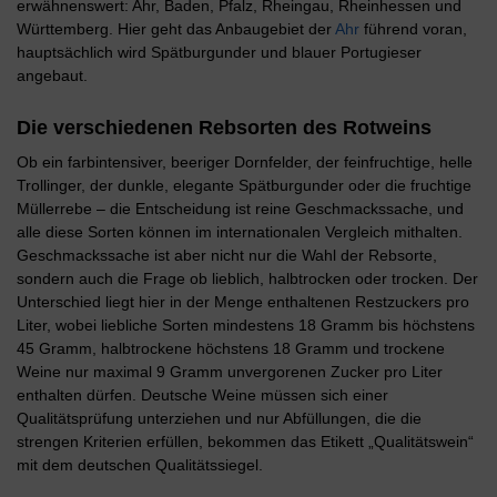
erwähnenswert: Ahr, Baden, Pfalz, Rheingau, Rheinhessen und
Württemberg. Hier geht das Anbaugebiet der
Ahr
führend voran,
hauptsächlich wird Spätburgunder und blauer Portugieser
angebaut.
Die verschiedenen Rebsorten des Rotweins
Ob ein farbintensiver, beeriger Dornfelder, der feinfruchtige, helle
Trollinger, der dunkle, elegante Spätburgunder oder die fruchtige
Müllerrebe – die Entscheidung ist reine Geschmackssache, und
alle diese Sorten können im internationalen Vergleich mithalten.
Geschmackssache ist aber nicht nur die Wahl der Rebsorte,
sondern auch die Frage ob lieblich, halbtrocken oder trocken. Der
Unterschied liegt hier in der Menge enthaltenen Restzuckers pro
Liter, wobei liebliche Sorten mindestens 18 Gramm bis höchstens
45 Gramm, halbtrockene höchstens 18 Gramm und trockene
Weine nur maximal 9 Gramm unvergorenen Zucker pro Liter
enthalten dürfen. Deutsche Weine müssen sich einer
Qualitätsprüfung unterziehen und nur Abfüllungen, die die
strengen Kriterien erfüllen, bekommen das Etikett „Qualitätswein“
mit dem deutschen Qualitätssiegel.