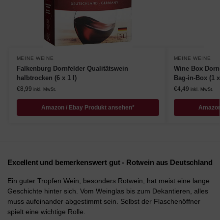
MEINE WEINE
MEINE WEINE
Falkenburg Dornfelder Qualitätswein
Wine Box Dornf
halbtrocken (6 x 1 l)
Bag-in-Box (1 x 
€
8,99
€
4,49
inkl. MwSt.
inkl. MwSt.
Amazon / Ebay Produkt ansehen*
Amazon
Excellent und bemerkenswert gut - Rotwein aus Deutschland
Ein guter Tropfen Wein, besonders Rotwein, hat meist eine lange
Geschichte hinter sich. Vom Weinglas bis zum Dekantieren, alles
muss aufeinander abgestimmt sein. Selbst der Flaschenöffner
spielt eine wichtige Rolle.