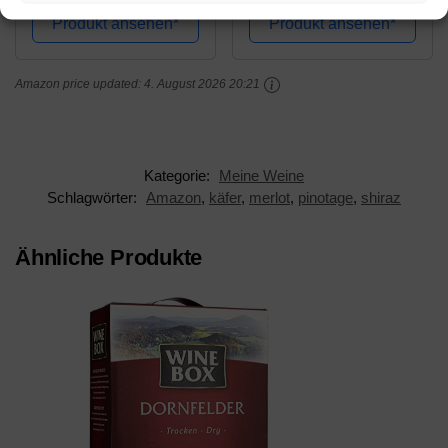
Produkt ansehen*
Produkt ansehen*
Amazon price updated:
4. August 2026 20:21
Kategorie:
Meine Weine
Schlagwörter:
Amazon
,
käfer
,
merlot
,
pinotage
,
shiraz
Ähnliche Produkte