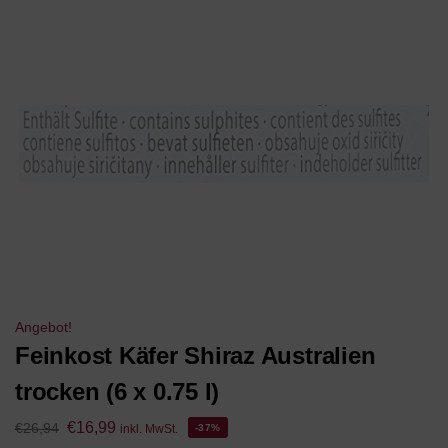
Angebot!
Feinkost Käfer Shiraz Australien
trocken (6 x 0.75 l)
€
16,99
€
26,94
inkl. MwSt.
-37%