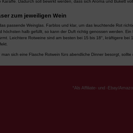
 Karaffe. Dadurch soll bewirkt werden, dass sich Aroma und Bukett voll
ser zum jeweiligen Wein
das passende Weinglas. Farblos und klar, um das leuchtende Rot richtig
rd höchsten halb gefüllt, so kann der Duft richtig genossen werden. Ei
rmt. Leichtere Rotweine sind am besten bei 15 bis 18°, kräftigere bei
fekt.
 man sich eine Flasche Rotwein fürs abendliche Dinner besorgt, sollte 
*Als Affiliate- und -Ebay/Amazo