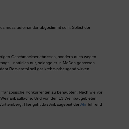
lles muss aufeinander abgestimmt sein. Selbst der
igartigen Geschmackserlebnisses, sondern auch wegen
agt – natürlich nur, solange er in Maßen genossen
idant Resveratol soll gar krebsvorbeugend wirken.
nd französische Konkurrenten zu behaupten. Nach wie vor
en Weinanbaufläche. Und von den 13 Weinbaugebieten
Württemberg. Hier geht das Anbaugebiet der
Ahr
führend