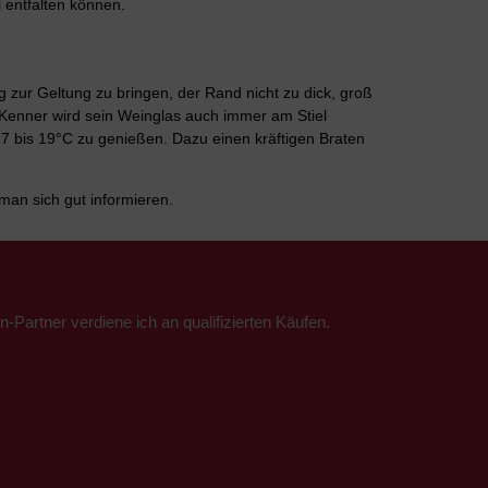
 entfalten können.
 zur Geltung zu bringen, der Rand nicht zu dick, groß
n Kenner wird sein Weinglas auch immer am Stiel
 17 bis 19°C zu genießen. Dazu einen kräftigen Braten
man sich gut informieren.
n-Partner verdiene ich an qualifizierten Käufen.