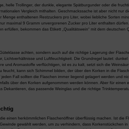
ige, helle Trollinger, der dunkle, elegante Spätburgunder oder die fruch
ationalen Vergleich mithalten. Geschmackssache ist aber nicht nur di
 der Menge enthaltenen Restzuckers pro Liter, wobei liebliche Sorten
ur maximal 9 Gramm unvergorenen Zucker pro Liter enthalten dürfen.
ien erfüllen, bekommen das Etikett „Qualitätswein“ mit dem deutschen Qu
 Güteklasse achten, sondern auch auf die richtige Lagerung der Flasc
r, Lichtverhältnisse und Luftfeuchtigkeit. Die Grundregel lautet: dunk
e und Aromastoffe verflüchtigen, ist es zu kalt, setzt sich die Weinsä
s zu feucht, kann sich Schimmel bilden, der über den Korken in die Fla
 jeden Fall sollten die Flaschen immer liegend gelagert werden und ni
nfalls über den Korken aufgenommen werden können. Aber für einen 
as Dekantieren, das passende Weinglas und die richtige Trinktemperatu
chtig
ie einen herkömmlichen Flaschenöffner überflüssig machen. Ist die Fl
 Gewinde gewählt werden, um zu verhindern, dass Korkenstückchen in 