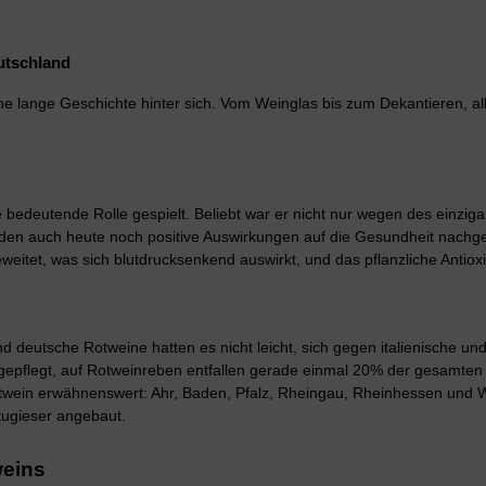
utschland
ne lange Geschichte hinter sich. Vom Weinglas bis zum Dekantieren, a
e bedeutende Rolle gespielt. Beliebt war er nicht nur wegen des einz
en auch heute noch positive Auswirkungen auf die Gesundheit nachges
itet, was sich blutdrucksenkend auswirkt, und das pflanzliche Antiox
 deutsche Rotweine hatten es nicht leicht, sich gegen italienische u
gepflegt, auf Rotweinreben entfallen gerade einmal 20% der gesamt
otwein erwähnenswert: Ahr, Baden, Pfalz, Rheingau, Rheinhessen und 
tugieser angebaut.
weins