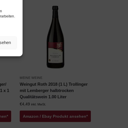
en
rarbeiten.
nsehen
MEINE WEINE
ger/
Weingut Roth 2018 (1 L) Trollinger
1 x 1
mit Lemberger halbtrocken
Qualitätswein 1.00 Liter
€
4,49
inkl. MwSt.
hen*
Amazon / Ebay Produkt ansehen*