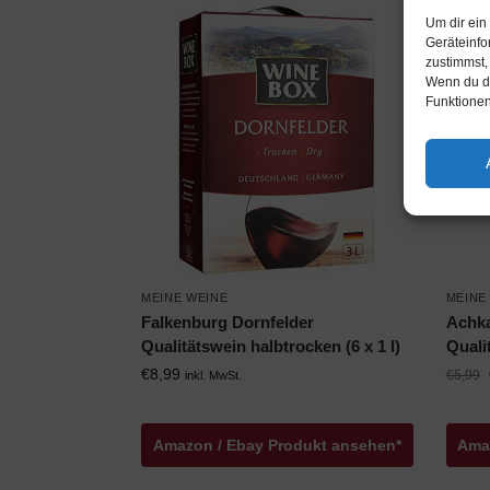
Um dir ein
-15
Geräteinfo
zustimmst,
Wenn du de
Funktionen
MEINE WEINE
MEINE
Falkenburg Dornfelder
Achka
Qualitätswein halbtrocken (6 x 1 l)
Qualit
€
8,99
€
5,99
inkl. MwSt.
Amazon / Ebay Produkt ansehen*
Ama