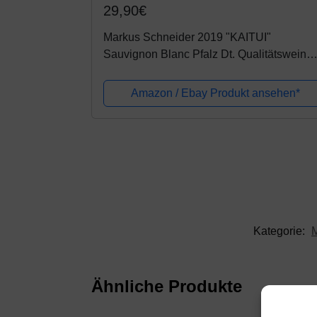
29,90€
Markus Schneider 2019 "KAITUI"
Sauvignon Blanc Pfalz Dt. Qualitätswein
0,75 L
Amazon / Ebay Produkt ansehen*
Kategorie:
Ähnliche Produkte