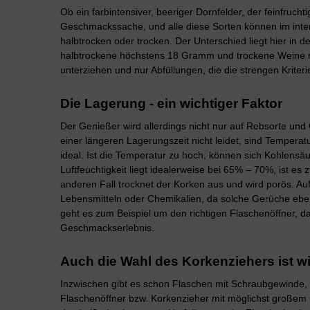
Ob ein farbintensiver, beeriger Dornfelder, der feinfrucht
Geschmackssache, und alle diese Sorten können im intern
halbtrocken oder trocken. Der Unterschied liegt hier in
halbtrockene höchstens 18 Gramm und trockene Weine n
unterziehen und nur Abfüllungen, die die strengen Kriter
Die Lagerung - ein wichtiger Faktor
Der Genießer wird allerdings nicht nur auf Rebsorte und
einer längeren Lagerungszeit nicht leidet, sind Temperatu
ideal. Ist die Temperatur zu hoch, können sich Kohlensäur
Luftfeuchtigkeit liegt idealerweise bei 65% – 70%, ist e
anderen Fall trocknet der Korken aus und wird porös. Auf
Lebensmitteln oder Chemikalien, da solche Gerüche ebe
geht es zum Beispiel um den richtigen Flaschenöffner, d
Geschmackserlebnis.
Auch die Wahl des Korkenziehers ist wi
Inzwischen gibt es schon Flaschen mit Schraubgewinde, d
Flaschenöffner bzw. Korkenzieher mit möglichst großem