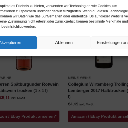
 optimales Erlebnis zu bieten, verwenden wir Technologien wie Cookies, um
%
rmationen zu speichern und/oder darauf zuzugreifen. Wenn du diesen Technologi
 können wir Daten wie das Surfverhalten oder eindeutige IDs auf dieser Website ve
ine Zustimmung nicht erteilst oder zurückziehst, können bestimmte Merkmale und
 beeinträchtigt werden.
Akzeptieren
Ablehnen
Einstellungen a
 WEINE
MEINE WEINE
rren Spätburgunder Rotwein
Collegium Wirtemberg Trollin
ätswein trocken (1 x 1 l)
Lemberger 2017 Halbtrocken (
l)
€
5,11
inkl. MwSt.
€
4,49
inkl. MwSt.
zon / Ebay Produkt ansehen*
Amazon / Ebay Produkt anse