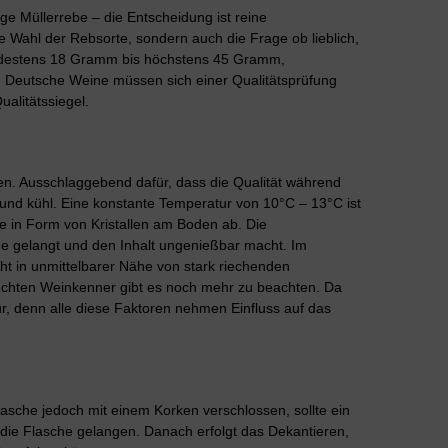
tige Müllerrebe – die Entscheidung ist reine
e Wahl der Rebsorte, sondern auch die Frage ob lieblich,
 mindestens 18 Gramm bis höchstens 45 Gramm,
 Deutsche Weine müssen sich einer Qualitätsprüfung
alitätssiegel.
hen. Ausschlaggebend dafür, dass die Qualität während
el und kühl. Eine konstante Temperatur von 10°C – 13°C ist
ure in Form von Kristallen am Boden ab. Die
sche gelangt und den Inhalt ungenießbar macht. Im
cht in unmittelbarer Nähe von stark riechenden
echten Weinkenner gibt es noch mehr zu beachten. Da
r, denn alle diese Faktoren nehmen Einfluss auf das
asche jedoch mit einem Korken verschlossen, sollte ein
die Flasche gelangen. Danach erfolgt das Dekantieren,