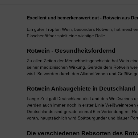
Excellent und bemerkenswert gut - Rotwein aus De
Ein guter Tropfen Wein, besonders Rotwein, hat meist ei
Flaschenöffner spielt eine wichtige Rolle.
Rotwein - Gesundheitsfördernd
Zu allen Zeiten der Menschheitsgeschichte hat Wein ein
seiner medizinischen Wirkung. Gerade dem Rotwein werd
wird. So werden durch den Alkohol Venen und Gefäße gewe
Rotwein Anbaugebiete in Deutschland
Lange Zeit galt Deutschland als Land des Weißweines und
werden auch immer noch in erster Linie Weißweinreben 
Deutschlands sind gerade einmal 6 in Verbindung mit R
voran, hauptsächlich wird Spätburgunder und blauer Por
Die verschiedenen Rebsorten des Rot