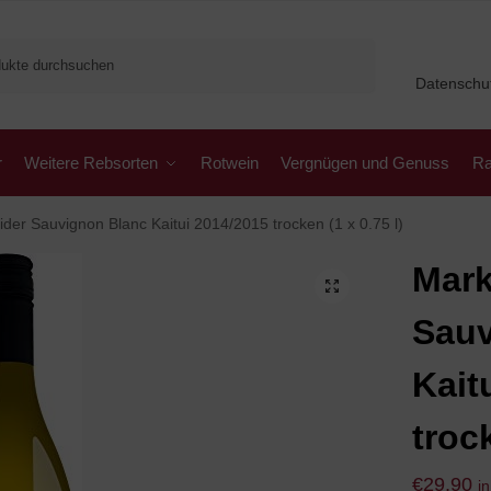
Suchen
Datenschu
r
Weitere Rebsorten
Rotwein
Vergnügen und Genuss
Ra
der Sauvignon Blanc Kaitui 2014/2015 trocken (1 x 0.75 l)
Mark
Sauv
Kait
trock
€
29,90
i