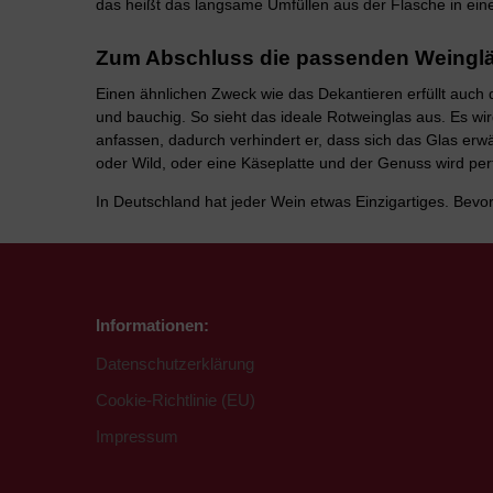
das heißt das langsame Umfüllen aus der Flasche in eine
Zum Abschluss die passenden Weinglä
Einen ähnlichen Zweck wie das Dekantieren erfüllt auch 
und bauchig. So sieht das ideale Rotweinglas aus. Es wi
anfassen, dadurch verhindert er, dass sich das Glas erwä
oder Wild, oder eine Käseplatte und der Genuss wird per
In Deutschland hat jeder Wein etwas Einzigartiges. Bevor
Informationen:
Datenschutzerklärung
Cookie-Richtlinie (EU)
Impressum