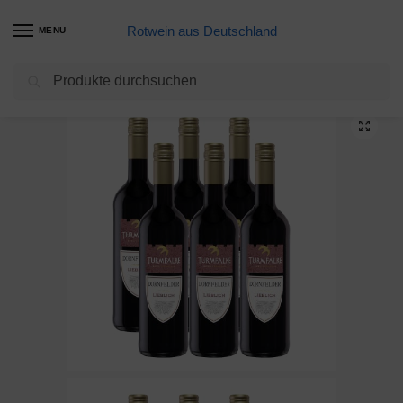
Rotwein aus Deutschland
MENU
Suchen
Start
Meine Weine
Peter Mertes Portugiesischer Rose (6 Flaschen), 6er Pack (6 x 1 l)
/
/