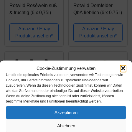
Rotwild Roséwein süß
Rotwild Dornfelder
& fruchtig (6 x 0,75l)
QbA lieblich (6 x 0.75 l)
Amazon / Ebay
Amazon / Ebay
Produkt ansehen*
Produkt ansehen*
Cookie-Zustimmung verwalten
Um dir ein optimales Erlebnis zu bieten, verwenden wir Technologien wie
Cookies, um Geräteinformationen zu speichern und/oder darauf
zuzugreifen. Wenn du diesen Technologien zustimmst, können wir Daten
wie das Surfverhalten oder eindeutige IDs auf dieser Website verarbeiten.
Wenn du deine Zustimmung nicht erteilst oder zurückziehst, können
bestimmte Merkmale und Funktionen beeinträchtigt werden.
Amazon.de
Amazon.de
Akzeptieren
29,94€
17,94€
Ablehnen