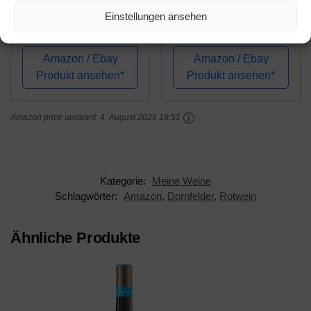
Rotwild Dornfelder
Turmfalke Dornfelder
Einstellungen ansehen
Rosé QbA, lieblich,
Qualitätswein
sortenreines
halbtrocken (6 x 0.75 l)
Weinpaket + VINOX
Amazon / Ebay
Amazon / Ebay
Winecards (6x0,75l)
Produkt ansehen*
Produkt ansehen*
Amazon price updated:
4. August 2026 19:51
Kategorie:
Meine Weine
Schlagwörter:
Amazon
,
Dornfelder
,
Rotwein
Ähnliche Produkte