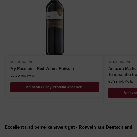
MEINE WEINE
MEINE WEINE
My Passion – Red Wine / Rotwein
Amazon-Marke
Tempranillo tr
€
6,95
inkl. MwSt.
€
5,99
inkl. MwSt.
Amazon / Ebay Produkt ansehen*
Amazon
Excellent und bemerkenswert gut - Rotwein aus Deutschland