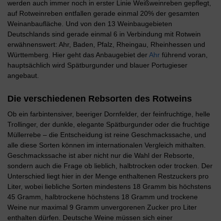
werden auch immer noch in erster Linie Weißweinreben gepflegt,
auf Rotweinreben entfallen gerade einmal 20% der gesamten
Weinanbaufläche. Und von den 13 Weinbaugebieten
Deutschlands sind gerade einmal 6 in Verbindung mit Rotwein
erwähnenswert: Ahr, Baden, Pfalz, Rheingau, Rheinhessen und
Württemberg. Hier geht das Anbaugebiet der
Ahr
führend voran,
hauptsächlich wird Spätburgunder und blauer Portugieser
angebaut.
Die verschiedenen Rebsorten des Rotweins
Ob ein farbintensiver, beeriger Dornfelder, der feinfruchtige, helle
Trollinger, der dunkle, elegante Spätburgunder oder die fruchtige
Müllerrebe – die Entscheidung ist reine Geschmackssache, und
alle diese Sorten können im internationalen Vergleich mithalten.
Geschmackssache ist aber nicht nur die Wahl der Rebsorte,
sondern auch die Frage ob lieblich, halbtrocken oder trocken. Der
Unterschied liegt hier in der Menge enthaltenen Restzuckers pro
Liter, wobei liebliche Sorten mindestens 18 Gramm bis höchstens
45 Gramm, halbtrockene höchstens 18 Gramm und trockene
Weine nur maximal 9 Gramm unvergorenen Zucker pro Liter
enthalten dürfen. Deutsche Weine müssen sich einer