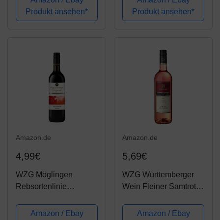
de Noir lieblich (6 x
Fruchtbetonter Rotwein
Produkt ansehen*
Produkt ansehen*
0.75 l)
aus Württemberg mit
Reife, Saftigkeit und
milder Säure. Inhalt: 6 x
1...
Amazon.de
Amazon.de
4,99€
5,69€
WZG Möglingen
WZG Württemberger
Rebsortenlinie
Wein Fleiner Samtrot
Trollinger QW
Weißherbst QW
halbtrocken (1 x 0.75 l)
halbtrocken (1 x 0.75 l)
Amazon / Ebay
Amazon / Ebay