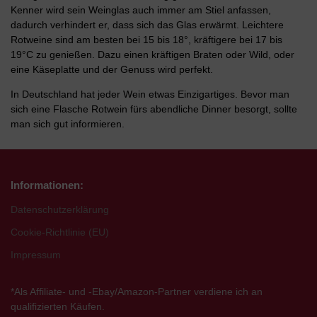
Kenner wird sein Weinglas auch immer am Stiel anfassen,
dadurch verhindert er, dass sich das Glas erwärmt. Leichtere
Rotweine sind am besten bei 15 bis 18°, kräftigere bei 17 bis
19°C zu genießen. Dazu einen kräftigen Braten oder Wild, oder
eine Käseplatte und der Genuss wird perfekt.
In Deutschland hat jeder Wein etwas Einzigartiges. Bevor man
sich eine Flasche Rotwein fürs abendliche Dinner besorgt, sollte
man sich gut informieren.
Informationen:
Datenschutzerklärung
Cookie-Richtlinie (EU)
Impressum
*Als Affiliate- und -Ebay/Amazon-Partner verdiene ich an
qualifizierten Käufen.