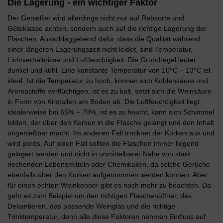
Die Lagerung - ein wichtiger Faktor
Der Genießer wird allerdings nicht nur auf Rebsorte und
Güteklasse achten, sondern auch auf die richtige Lagerung der
Flaschen. Ausschlaggebend dafür, dass die Qualität während
einer längeren Lagerungszeit nicht leidet, sind Temperatur,
Lichtverhältnisse und Luftfeuchtigkeit. Die Grundregel lautet:
dunkel und kühl. Eine konstante Temperatur von 10°C – 13°C ist
ideal. Ist die Temperatur zu hoch, können sich Kohlensäure und
Aromastoffe verflüchtigen, ist es zu kalt, setzt sich die Weinsäure
in Form von Kristallen am Boden ab. Die Luftfeuchtigkeit liegt
idealerweise bei 65% – 70%, ist es zu feucht, kann sich Schimmel
bilden, der über den Korken in die Flasche gelangt und den Inhalt
ungenießbar macht. Im anderen Fall trocknet der Korken aus und
wird porös. Auf jeden Fall sollten die Flaschen immer liegend
gelagert werden und nicht in unmittelbarer Nähe von stark
riechenden Lebensmitteln oder Chemikalien, da solche Gerüche
ebenfalls über den Korken aufgenommen werden können. Aber
für einen echten Weinkenner gibt es noch mehr zu beachten. Da
geht es zum Beispiel um den richtigen Flaschenöffner, das
Dekantieren, das passende Weinglas und die richtige
Trinktemperatur, denn alle diese Faktoren nehmen Einfluss auf