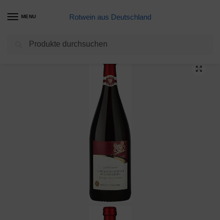
Rotwein aus Deutschland
MENU
Suchen
Start
Trollinger Weine
Trollinger Weißherbst, Erlenbacher Kayberg 2018 trocken
/
/