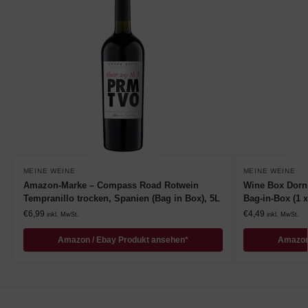
MEINE WEINE
MEINE WEINE
Amazon-Marke – Compass Road Rotwein
Wine Box Dornf
Tempranillo trocken, Spanien (Bag in Box), 5L
Bag-in-Box (1 x 
€
6,99
€
4,49
inkl. MwSt.
inkl. MwSt.
Amazon / Ebay Produkt ansehen*
Amazon