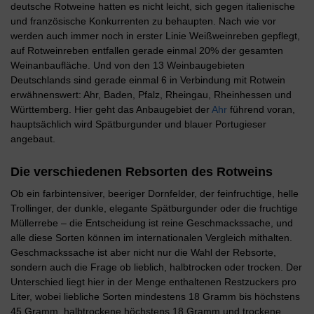
deutsche Rotweine hatten es nicht leicht, sich gegen italienische
und französische Konkurrenten zu behaupten. Nach wie vor
werden auch immer noch in erster Linie Weißweinreben gepflegt,
auf Rotweinreben entfallen gerade einmal 20% der gesamten
Weinanbaufläche. Und von den 13 Weinbaugebieten
Deutschlands sind gerade einmal 6 in Verbindung mit Rotwein
erwähnenswert: Ahr, Baden, Pfalz, Rheingau, Rheinhessen und
Württemberg. Hier geht das Anbaugebiet der
Ahr
führend voran,
hauptsächlich wird Spätburgunder und blauer Portugieser
angebaut.
Die verschiedenen Rebsorten des Rotweins
Ob ein farbintensiver, beeriger Dornfelder, der feinfruchtige, helle
Trollinger, der dunkle, elegante Spätburgunder oder die fruchtige
Müllerrebe – die Entscheidung ist reine Geschmackssache, und
alle diese Sorten können im internationalen Vergleich mithalten.
Geschmackssache ist aber nicht nur die Wahl der Rebsorte,
sondern auch die Frage ob lieblich, halbtrocken oder trocken. Der
Unterschied liegt hier in der Menge enthaltenen Restzuckers pro
Liter, wobei liebliche Sorten mindestens 18 Gramm bis höchstens
45 Gramm, halbtrockene höchstens 18 Gramm und trockene