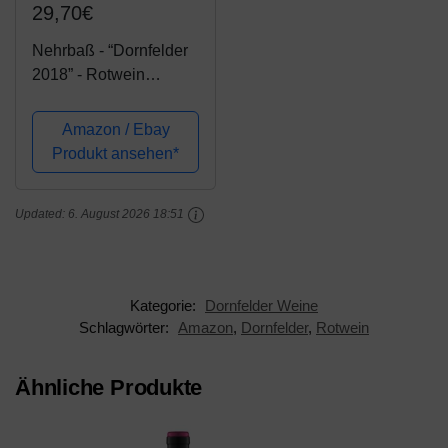
29,70€
Nehrbaß - “Dornfelder
2018” - Rotwein
trocken 3 x á 1 Liter -
Qualitätswein - Vegan -
Amazon / Ebay
Aus Deutschland
Produkt ansehen*
(Rheinhessen) - mit
Schraubverschluss
Updated:
6. August 2026 18:51
Kategorie:
Dornfelder Weine
Schlagwörter:
Amazon
,
Dornfelder
,
Rotwein
Ähnliche Produkte