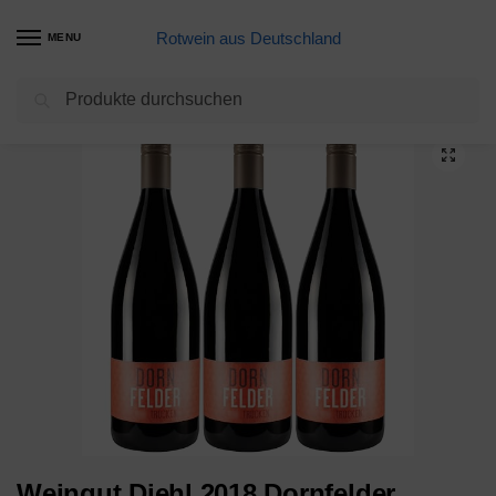
Rotwein aus Deutschland
MENU
Suchen
Start
Dornfelder Weine
Weingut Diehl 2018 Dornfelder Rotwein trocken (003) 1 Liter 1.00 Liter
/
/
Weingut Diehl 2018 Dornfelder