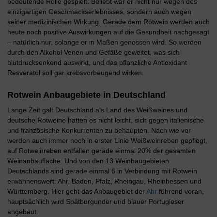
bedeutende Rolle gespielt. Beliebt war er nicht nur wegen des
einzigartigen Geschmackserlebnisses, sondern auch wegen
seiner medizinischen Wirkung. Gerade dem Rotwein werden auch
heute noch positive Auswirkungen auf die Gesundheit nachgesagt
– natürlich nur, solange er in Maßen genossen wird. So werden
durch den Alkohol Venen und Gefäße geweitet, was sich
blutdrucksenkend auswirkt, und das pflanzliche Antioxidant
Resveratol soll gar krebsvorbeugend wirken.
Rotwein Anbaugebiete in Deutschland
Lange Zeit galt Deutschland als Land des Weißweines und
deutsche Rotweine hatten es nicht leicht, sich gegen italienische
und französische Konkurrenten zu behaupten. Nach wie vor
werden auch immer noch in erster Linie Weißweinreben gepflegt,
auf Rotweinreben entfallen gerade einmal 20% der gesamten
Weinanbaufläche. Und von den 13 Weinbaugebieten
Deutschlands sind gerade einmal 6 in Verbindung mit Rotwein
erwähnenswert: Ahr, Baden, Pfalz, Rheingau, Rheinhessen und
Württemberg. Hier geht das Anbaugebiet der
Ahr
führend voran,
hauptsächlich wird Spätburgunder und blauer Portugieser
angebaut.