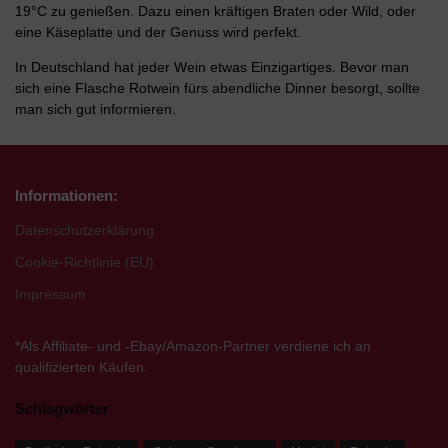
19°C zu genießen. Dazu einen kräftigen Braten oder Wild, oder
eine Käseplatte und der Genuss wird perfekt.
In Deutschland hat jeder Wein etwas Einzigartiges. Bevor man
sich eine Flasche Rotwein fürs abendliche Dinner besorgt, sollte
man sich gut informieren.
Informationen:
Datenschutzerklärung
Cookie-Richtlinie (EU)
Impressum
*Als Affiliate- und -Ebay/Amazon-Partner verdiene ich an
qualifizierten Käufen.
Schlagwörter