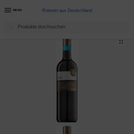
Rotwein aus Deutschland
MENU
Suchen
Start
Meine Weine
Weingut Milch Domina 2016 halbtrocken (1 x 0,75 l)
/
/