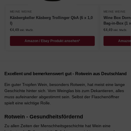
MEINE WEINE
MEINE WEINE
Käsbergkeller Käsberg Trollinger QbA (6 x 1,0
Wine Box Dornf
l)
Bag-in-Box (1 x 
€
4,49
€
4,49
inkl. MwSt.
inkl. MwSt.
Amazon / Ebay Produkt ansehen*
Amazon
Excellent und bemerkenswert gut - Rotwein aus Deutschland
Ein guter Tropfen Wein, besonders Rotwein, hat meist eine lange
Geschichte hinter sich. Vom Weinglas bis zum Dekantieren, alles
muss aufeinander abgestimmt sein. Selbst der Flaschenöffner
spielt eine wichtige Rolle.
Rotwein - Gesundheitsfördernd
Zu allen Zeiten der Menschheitsgeschichte hat Wein eine