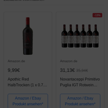
-13%
Amazon.de
Amazon.de
9,99€
31,13€
35,94€
Apothic Red
Novantaceppi Primitivo
HalbTrocken (1 x 0.75l)
Puglia IGT Rotwein
| 750 ml (1er Pack)
halbtrocken (6 x 0.75 l)
Amazon / Ebay
Amazon / Ebay
Produkt ansehen*
Produkt ansehen*