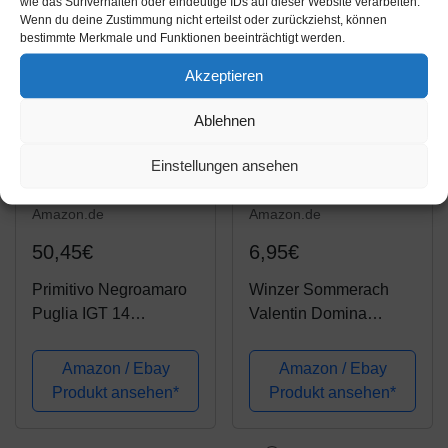
wie das Surfverhalten oder eindeutige IDs auf dieser Website verarbeiten.
Wenn du deine Zustimmung nicht erteilst oder zurückziehst, können
bestimmte Merkmale und Funktionen beeinträchtigt werden.
Akzeptieren
Ablehnen
Einstellungen ansehen
Amazon.de
Amazon.de
50,45€
6,95€
Primitivo Negroamaro
Winzer Sommerach
Puglia IGT 14
Valentin Domina
Contessa Marina
trocken 2022 (1x 0,75L)
Rotwein Apulien
| trocken | Rotwein |
Amazon / Ebay
Amazon / Ebay
halbtrocken (6 x 0.75l)
Deutschland | Domina
Produkt ansehen*
Produkt ansehen*