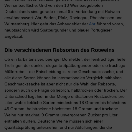
Weinanbaufläche. Und von den 13 Weinbaugebieten
Deutschlands sind gerade einmal 6 in Verbindung mit Rotwein
erwähnenswert: Ahr, Baden, Pfalz, Rheingau, Rheinhessen und
Württemberg. Hier geht das Anbaugebiet der
Ahr
führend voran,
hauptsächlich wird Spätburgunder und blauer Portugieser
angebaut.
Die verschiedenen Rebsorten des Rotweins
Ob ein farbintensiver, beeriger Dornfelder, der feinfruchtige, helle
Trollinger, der dunkle, elegante Spätburgunder oder die fruchtige
Müllerrebe – die Entscheidung ist reine Geschmackssache, und
alle diese Sorten können im internationalen Vergleich mithalten.
Geschmackssache ist aber nicht nur die Wahl der Rebsorte,
sondern auch die Frage ob lieblich, halbtrocken oder trocken. Der
Unterschied liegt hier in der Menge enthaltenen Restzuckers pro
Liter, wobei liebliche Sorten mindestens 18 Gramm bis höchstens
45 Gramm, halbtrockene höchstens 18 Gramm und trockene
Weine nur maximal 9 Gramm unvergorenen Zucker pro Liter
enthalten dürfen. Deutsche Weine müssen sich einer
Qualitätsprüfung unterziehen und nur Abfüllungen, die die