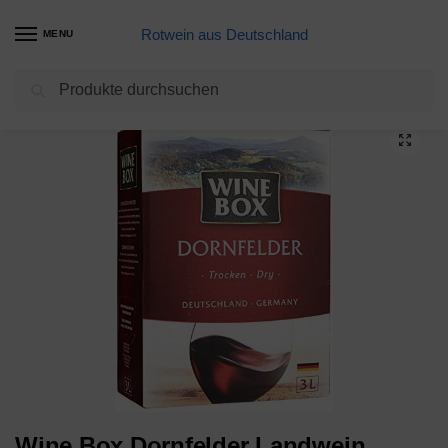
Rotwein aus Deutschland
MENU
Suchen
Start
Dornfelder Weine
Wine Box Dornfelder Landwein Rhein trocken Bag-in-Box (1 x 3 l)
/
/
Wine Box Dornfelder Landwein