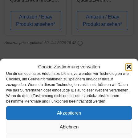
(6 x 0.75 l)
halbtrocken (6 x 0.75 l)
Amazon / Ebay
Amazon / Ebay
Produkt ansehen*
Produkt ansehen*
Amazon price updated:
30. Juli 2026 18:42
Cookie-Zustimmung verwalten
Kategorie:
Dornfelder Weine
Um dir ein optimales Erlebnis zu bieten, verwenden wir Technologien wie
Schlagwörter:
Amazon
,
Dornfelder
,
Rotwein
Cookies, um Geräteinformationen zu speichern und/oder darauf
zuzugreifen. Wenn du diesen Technologien zustimmst, können wir Daten
wie das Surfverhalten oder eindeutige IDs auf dieser Website verarbeiten.
Ähnliche Produkte
Wenn du deine Zustimmung nicht erteilst oder zurückziehst, können
bestimmte Merkmale und Funktionen beeinträchtigt werden.
Akzeptieren
Ablehnen