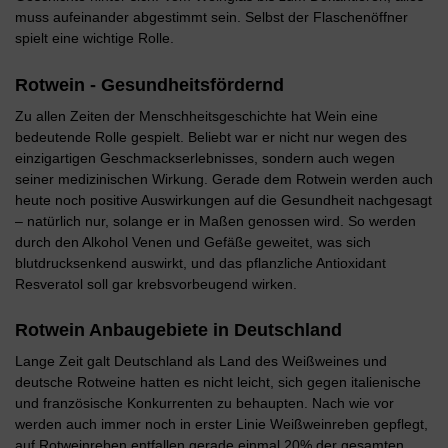
muss aufeinander abgestimmt sein. Selbst der Flaschenöffner
spielt eine wichtige Rolle.
Rotwein - Gesundheitsfördernd
Zu allen Zeiten der Menschheitsgeschichte hat Wein eine
bedeutende Rolle gespielt. Beliebt war er nicht nur wegen des
einzigartigen Geschmackserlebnisses, sondern auch wegen
seiner medizinischen Wirkung. Gerade dem Rotwein werden auch
heute noch positive Auswirkungen auf die Gesundheit nachgesagt
– natürlich nur, solange er in Maßen genossen wird. So werden
durch den Alkohol Venen und Gefäße geweitet, was sich
blutdrucksenkend auswirkt, und das pflanzliche Antioxidant
Resveratol soll gar krebsvorbeugend wirken.
Rotwein Anbaugebiete in Deutschland
Lange Zeit galt Deutschland als Land des Weißweines und
deutsche Rotweine hatten es nicht leicht, sich gegen italienische
und französische Konkurrenten zu behaupten. Nach wie vor
werden auch immer noch in erster Linie Weißweinreben gepflegt,
auf Rotweinreben entfallen gerade einmal 20% der gesamten