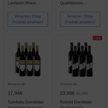
Landwein Rhein
Qualitätswein
trocken Bag-in-Box (1 x
halbtrocken (6 x 0.75 l)
3 l)
Amazon / Ebay
Amazon / Ebay
Produkt ansehen*
Produkt ansehen*
-11%
Amazon.de
Amazon.de
17,94€
23,89€
26,94€
Turmfalke Dornfelder
Rotwild Dornfelder
Qualitätswein trocken
Qualitätswein