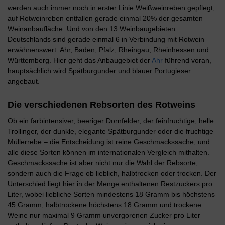
werden auch immer noch in erster Linie Weißweinreben gepflegt,
auf Rotweinreben entfallen gerade einmal 20% der gesamten
Weinanbaufläche. Und von den 13 Weinbaugebieten
Deutschlands sind gerade einmal 6 in Verbindung mit Rotwein
erwähnenswert: Ahr, Baden, Pfalz, Rheingau, Rheinhessen und
Württemberg. Hier geht das Anbaugebiet der
Ahr
führend voran,
hauptsächlich wird Spätburgunder und blauer Portugieser
angebaut.
Die verschiedenen Rebsorten des Rotweins
Ob ein farbintensiver, beeriger Dornfelder, der feinfruchtige, helle
Trollinger, der dunkle, elegante Spätburgunder oder die fruchtige
Müllerrebe – die Entscheidung ist reine Geschmackssache, und
alle diese Sorten können im internationalen Vergleich mithalten.
Geschmackssache ist aber nicht nur die Wahl der Rebsorte,
sondern auch die Frage ob lieblich, halbtrocken oder trocken. Der
Unterschied liegt hier in der Menge enthaltenen Restzuckers pro
Liter, wobei liebliche Sorten mindestens 18 Gramm bis höchstens
45 Gramm, halbtrockene höchstens 18 Gramm und trockene
Weine nur maximal 9 Gramm unvergorenen Zucker pro Liter