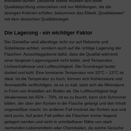
enthalten dürfen. Deutsche Weine müssen sich einer
Qualitätsprüfung unterziehen und nur Abfüllungen, die die
strengen Kriterien erfüllen, bekommen das Etikett „Qualitätswein“
mit dem deutschen Qualitätssiegel.
Die Lagerung - ein wichtiger Faktor
Der Genießer wird allerdings nicht nur auf Rebsorte und
Güteklasse achten, sondern auch auf die richtige Lagerung der
Flaschen. Ausschlaggebend dafür, dass die Qualität während
einer längeren Lagerungszeit nicht leidet, sind Temperatur,
Lichtverhältnisse und Luftfeuchtigkeit. Die Grundregel lautet:
dunkel und kühl. Eine konstante Temperatur von 10°C – 13°C ist
ideal. Ist die Temperatur zu hoch, können sich Kohlensäure und
Aromastoffe verflüchtigen, ist es zu kalt, setzt sich die Weinsäure
in Form von Kristallen am Boden ab. Die Luftfeuchtigkeit liegt
idealerweise bei 65% – 70%, ist es zu feucht, kann sich Schimmel
bilden, der über den Korken in die Flasche gelangt und den Inhalt
ungenießbar macht. Im anderen Fall trocknet der Korken aus und
wird porös. Auf jeden Fall sollten die Flaschen immer liegend
gelagert werden und nicht in unmittelbarer Nähe von stark
riechenden Lebensmitteln oder Chemikalien, da solche Gerüche