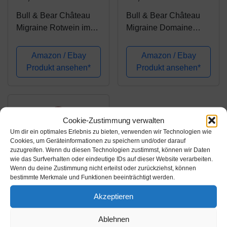
Bull & Bear Château
Bull & Bear Château
Migraine Rotwein im
Migraine Domaine
Geschenkkarton,
Scharlatan Rotwein
trocken 0,75 Liter,
trocken in Holzkiste,
Amazon / Ebay
Amazon / Ebay
preisgekrönter Rotwein
Rotwein aus
Produkt ansehen*
Produkt ansehen*
aus dem Bodeaux,
Frankreich,
Geschenk für
Geschenkset
Weinliebhaber
Geschenkbox
Cookie-Zustimmung verwalten
Um dir ein optimales Erlebnis zu bieten, verwenden wir Technologien wie
Cookies, um Geräteinformationen zu speichern und/oder darauf
zuzugreifen. Wenn du diesen Technologien zustimmst, können wir Daten
wie das Surfverhalten oder eindeutige IDs auf dieser Website verarbeiten.
Wenn du deine Zustimmung nicht erteilst oder zurückziehst, können
bestimmte Merkmale und Funktionen beeinträchtigt werden.
Akzeptieren
Amazon.de
14,99€
Ablehnen