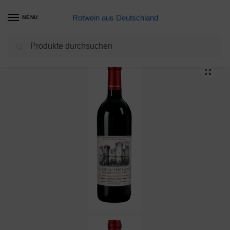
Rotwein aus Deutschland
MENU
Suchen
Start
Meine Weine
My Passion – Red Wine / Rotwein
/
/