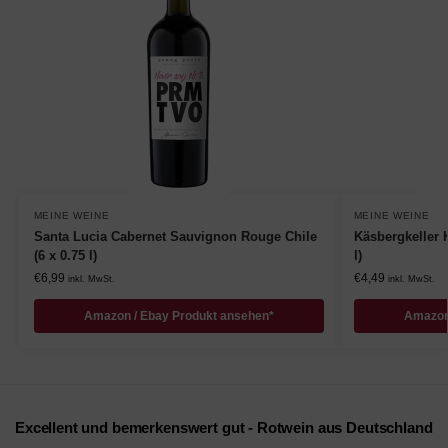
MEINE WEINE
MEINE WEINE
Santa Lucia Cabernet Sauvignon Rouge Chile
Käsbergkeller 
(6 x 0.75 l)
l)
€
6,99
€
4,49
inkl. MwSt.
inkl. MwSt.
Amazon / Ebay Produkt ansehen*
Amazon
Excellent und bemerkenswert gut - Rotwein aus Deutschland