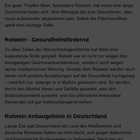
Ein guter Tropfen Wein, besonders Rotwein, hat meist eine lange
Geschichte hinter sich. Vom Weinglas bis zum Dekantieren, alles
muss aufeinander abgestimmt sein. Selbst der Flaschenöffner
spielt eine wichtige Rolle.
Rotwein - Gesundheitsfördernd
Zu allen Zeiten der Menschheitsgeschichte hat Wein eine
bedeutende Rolle gespielt. Beliebt war er nicht nur wegen des
einzigartigen Geschmackserlebnisses, sondern auch wegen
seiner medizinischen Wirkung. Gerade dem Rotwein werden auch
heute noch positive Auswirkungen auf die Gesundheit nachgesagt
– natürlich nur, solange er in Maßen genossen wird. So werden
durch den Alkohol Venen und Gefäße geweitet, was sich
blutdrucksenkend auswirkt, und das pflanzliche Antioxidant
Resveratol soll gar krebsvorbeugend wirken.
Rotwein Anbaugebiete in Deutschland
Lange Zeit galt Deutschland als Land des Weißweines und
deutsche Rotweine hatten es nicht leicht, sich gegen italienische
und französische Konkurrenten zu behaupten. Nach wie vor