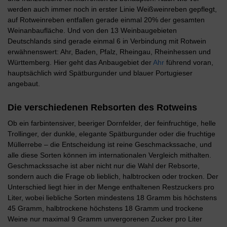
werden auch immer noch in erster Linie Weißweinreben gepflegt,
auf Rotweinreben entfallen gerade einmal 20% der gesamten
Weinanbaufläche. Und von den 13 Weinbaugebieten
Deutschlands sind gerade einmal 6 in Verbindung mit Rotwein
erwähnenswert: Ahr, Baden, Pfalz, Rheingau, Rheinhessen und
Württemberg. Hier geht das Anbaugebiet der
Ahr
führend voran,
hauptsächlich wird Spätburgunder und blauer Portugieser
angebaut.
Die verschiedenen Rebsorten des Rotweins
Ob ein farbintensiver, beeriger Dornfelder, der feinfruchtige, helle
Trollinger, der dunkle, elegante Spätburgunder oder die fruchtige
Müllerrebe – die Entscheidung ist reine Geschmackssache, und
alle diese Sorten können im internationalen Vergleich mithalten.
Geschmackssache ist aber nicht nur die Wahl der Rebsorte,
sondern auch die Frage ob lieblich, halbtrocken oder trocken. Der
Unterschied liegt hier in der Menge enthaltenen Restzuckers pro
Liter, wobei liebliche Sorten mindestens 18 Gramm bis höchstens
45 Gramm, halbtrockene höchstens 18 Gramm und trockene
Weine nur maximal 9 Gramm unvergorenen Zucker pro Liter