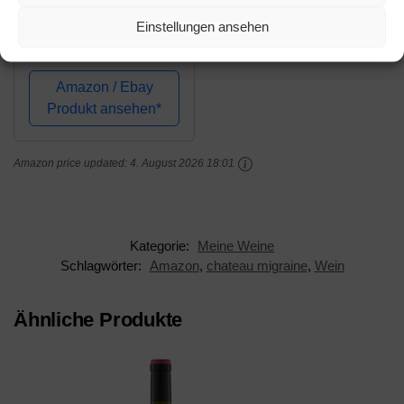
Rotwein Château
Einstellungen ansehen
Migraine, Cuvee
Cabernet Merlot -
Goldmedaille
Amazon / Ebay
Gewinner
Produkt ansehen*
Amazon price updated:
4. August 2026 18:01
Kategorie:
Meine Weine
Schlagwörter:
Amazon
,
chateau migraine
,
Wein
Ähnliche Produkte