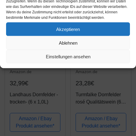
zuzugreifen. Wenn du diesen Technologien zustimmst, können wir Daten
wie das Surfverhalten oder eindeutige IDs auf dieser Website verarbeiten.
Wenn du deine Zustimmung nicht erteilst oder zurückziehst, können
bestimmte Merkmale und Funktionen beeinträchtigt werden.
Akzeptieren
Ablehnen
Einstellungen ansehen
Amazon.de
Amazon.de
32,99€
23,28€
Landhaus Dornfelder -
Turmfalke Dornfelder
trocken- (6 x 1,0L)
rosé Qualitätswein (6 x
0.75 l)
Amazon / Ebay
Amazon / Ebay
Produkt ansehen*
Produkt ansehen*