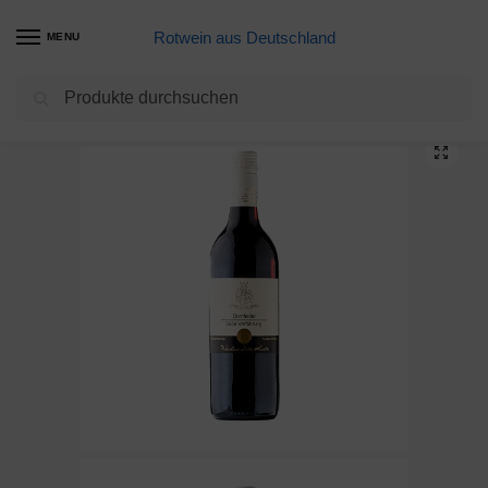
Rotwein aus Deutschland
MENU
Suchen
Start
Meine Weine
Turmfalke Dornfelder Qualitätswein trocken (6 x 0.75 l)
/
/