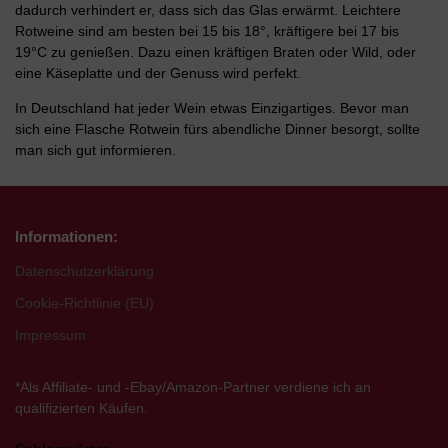
dadurch verhindert er, dass sich das Glas erwärmt. Leichtere
Rotweine sind am besten bei 15 bis 18°, kräftigere bei 17 bis
19°C zu genießen. Dazu einen kräftigen Braten oder Wild, oder
eine Käseplatte und der Genuss wird perfekt.
In Deutschland hat jeder Wein etwas Einzigartiges. Bevor man
sich eine Flasche Rotwein fürs abendliche Dinner besorgt, sollte
man sich gut informieren.
Informationen:
Datenschutzerklärung
Cookie-Richtlinie (EU)
Impressum
*Als Affiliate- und -Ebay/Amazon-Partner verdiene ich an
qualifizierten Käufen.