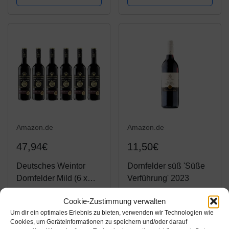
Amazon.de
Amazon.de
47,94€
11,50€
Deutsches Weintor
Dornfelder süß 'Süße
Dornfelder Mild (6 x
Verführung' 2023
0.75 l)
Cookie-Zustimmung verwalten
Amazon / Ebay
Amazon / Ebay
Um dir ein optimales Erlebnis zu bieten, verwenden wir Technologien wie
Produkt ansehen*
Produkt ansehen*
Cookies, um Geräteinformationen zu speichern und/oder darauf