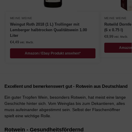
MEINE WEINE
MEINE WEINE
Weingut Roth 2018 (1 L) Trollinger mit
Rotwild Dornfe
Lemberger halbtrocken Qualitätswein 1.00
(6 x 0.75 l)
Liter
€
8,99
inkl. MwSt.
€
4,49
inkl. MwSt.
Amazon
Amazon / Ebay Produkt ansehen*
Excellent und bemerkenswert gut - Rotwein aus Deutschland
Ein guter Tropfen Wein, besonders Rotwein, hat meist eine lange
Geschichte hinter sich. Vom Weinglas bis zum Dekantieren, alles
muss aufeinander abgestimmt sein. Selbst der Flaschenöffner
spielt eine wichtige Rolle.
Rotwein - Gesundheitsfördernd