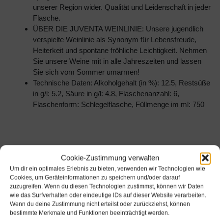
unserer Region wider. Qualität und Leidenschaft in jeder
Flasche.
ÜBER DIE JUVENTA WEINLINIE: Unsere jugendlich
verspielte Weinlinie als Synonym für Lebensfreude,
Heiterkeit und spontane fröhliche Leichtigkeit. Nehmen
Sie unsere Weine mit in alle Jahreszeiten und lassen
Sie sich vom Sommer umarmen!
Technische Daten: Alkoholgehalt (in %): 12.5, Restsüße
in g/l: 5.2, Säure in g/l: 4.8, Flaschenanzahl: 6,
Flaschenform: Schlegelflasche, Füllmenge im ml: 750
Cookie-Zustimmung verwalten
Um dir ein optimales Erlebnis zu bieten, verwenden wir Technologien wie
Cookies, um Geräteinformationen zu speichern und/oder darauf
zuzugreifen. Wenn du diesen Technologien zustimmst, können wir Daten
wie das Surfverhalten oder eindeutige IDs auf dieser Website verarbeiten.
Wenn du deine Zustimmung nicht erteilst oder zurückziehst, können
bestimmte Merkmale und Funktionen beeinträchtigt werden.