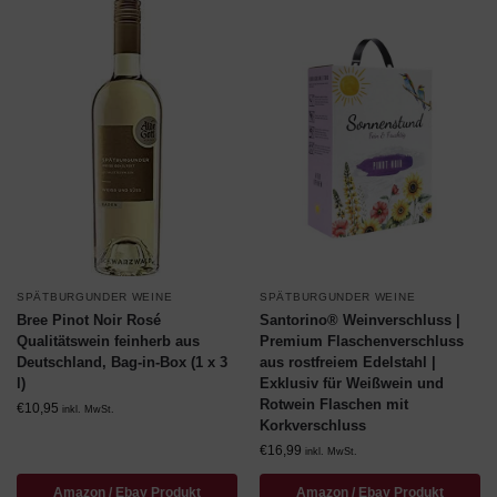
SPÄTBURGUNDER WEINE
SPÄTBURGUNDER WEINE
Bree Pinot Noir Rosé
Santorino® Weinverschluss |
Qualitätswein feinherb aus
Premium Flaschenverschluss
Deutschland, Bag-in-Box (1 x 3
aus rostfreiem Edelstahl |
l)
Exklusiv für Weißwein und
Rotwein Flaschen mit
€
10,95
inkl. MwSt.
Korkverschluss
€
16,99
inkl. MwSt.
Amazon / Ebay Produkt
Amazon / Ebay Produkt