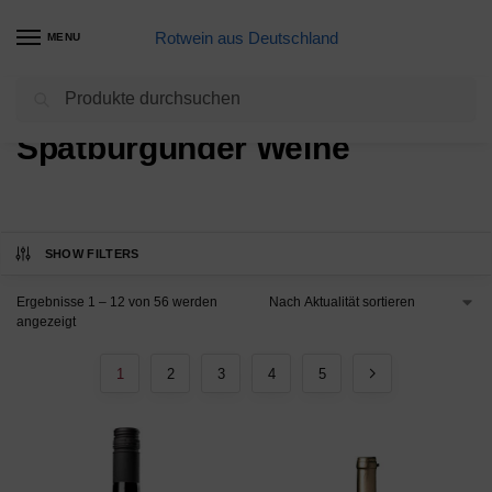
Rotwein aus Deutschland
MENU
Suchen
Start
Spätburgunder Weine
/
Spätburgunder Weine
SHOW FILTERS
Ergebnisse 1 – 12 von 56 werden
angezeigt
1
2
3
4
5