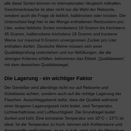
alle diese Sorten können im internationalen Vergleich mithalten.
Geschmackssache ist aber nicht nur die Wahl der Rebsorte,
sondern auch die Frage ob lieblich, halbtrocken oder trocken. Der
Unterschied liegt hier in der Menge enthaltenen Restzuckers pro
Liter, wobei liebliche Sorten mindestens 18 Gramm bis höchstens
45 Gramm, halbtrockene höchstens 18 Gramm und trockene
Weine nur maximal 9 Gramm unvergorenen Zucker pro Liter
enthalten dürfen. Deutsche Weine müssen sich einer
Qualitätsprüfung unterziehen und nur Abfüllungen, die die
strengen Kriterien erfüllen, bekommen das Etikett „Qualitätswein“
mit dem deutschen Qualitätssiegel.
Die Lagerung - ein wichtiger Faktor
Der Genießer wird allerdings nicht nur auf Rebsorte und
Güteklasse achten, sondern auch auf die richtige Lagerung der
Flaschen. Ausschlaggebend dafür, dass die Qualität während
einer längeren Lagerungszeit nicht leidet, sind Temperatur,
Lichtverhältnisse und Luftfeuchtigkeit. Die Grundregel lautet:
dunkel und kühl. Eine konstante Temperatur von 10°C – 13°C ist
ideal. Ist die Temperatur zu hoch, können sich Kohlensäure und
Aromastoffe verflüchtigen, ist es zu kalt, setzt sich die Weinsäure