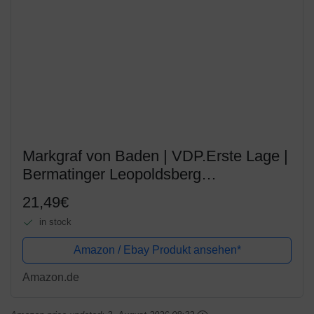
Markgraf von Baden | VDP.Erste Lage |
Bermatinger Leopoldsberg
Spätburgunder| Trockener Rotwein aus
21,49€
Baden (1 x 0,75l)
in stock
Amazon / Ebay Produkt ansehen*
Amazon.de