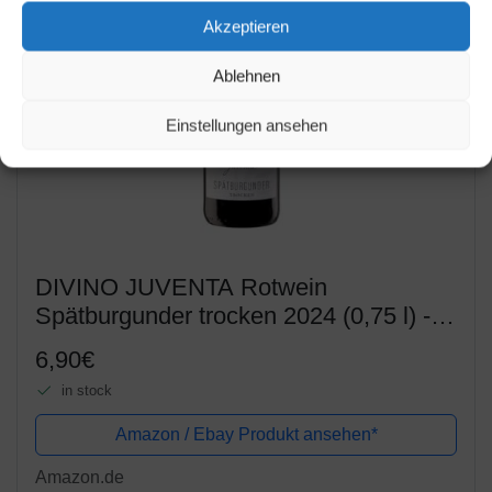
Akzeptieren
Ablehnen
Einstellungen ansehen
DIVINO JUVENTA Rotwein
Spätburgunder trocken 2024 (0,75 l) -
Frankens Feine Weine
6,90€
in stock
Amazon / Ebay Produkt ansehen*
Amazon.de